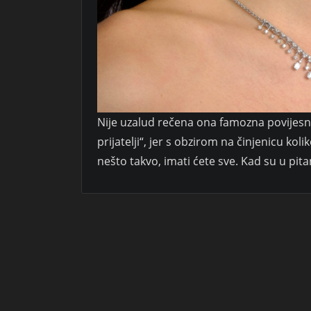
Nije uzalud rečena ona famozna povijesna 
prijatelji“, jer s obzirom na činjenicu kol
nešto takvo, imati ćete sve. Kad su u pit