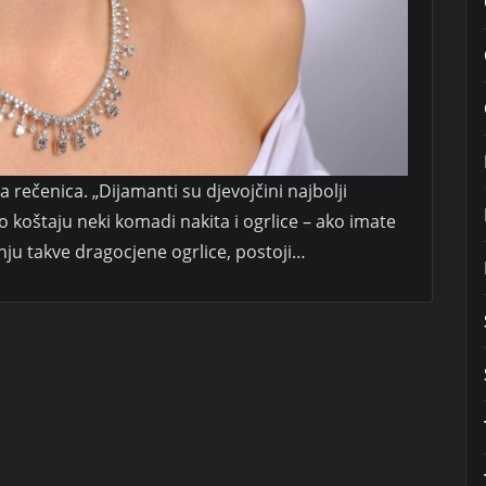
rečenica. „Dijamanti su djevojčini najbolji
iko koštaju neki komadi nakita i ogrlice – ako imate
anju takve dragocjene ogrlice, postoji…