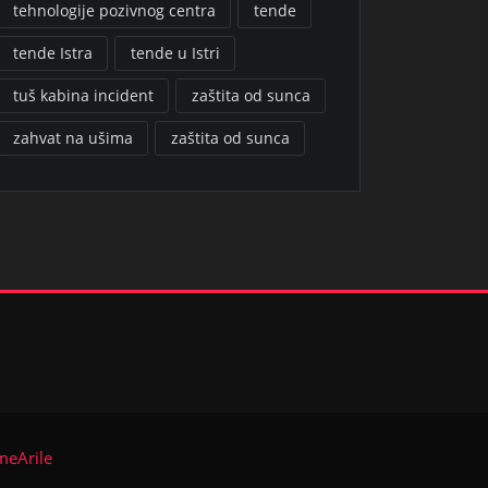
tehnologije pozivnog centra
tende
tende Istra
tende u Istri
tuš kabina incident
zaštita od sunca
zahvat na ušima
zaštita od sunca
meArile