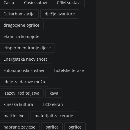
Casio
Casio satovi
CRM sustavi
Dekarbonizacija
dječje avanture
dragocjene ogrlice
ekran za kompjuter
eksperimentiranje djece
Energetska neovisnost
Fotonaponski sustavi
hotelske terase
ideje za darove mužu
izazovi roditeljstva
kava
kineska kultura
LCD ekran
majčinstvo
materijali za cerade
nabrane zavjese
ogrlica
ogrlice