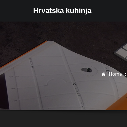
Skip
Hrvatska kuhinja
to
content
Home