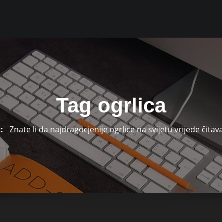
Tag ogrlica
Znate li da najdragocjenije ogrlice na svijetu vrijede čita