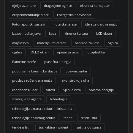
dječje avanture
dragocjene ogrlice
ekran za kompjuter
eksperimentiranje djece
Energetska neovisnost
Fotonaponski sustavi
hotelske terase
ideje za darove mužu
izazovi roditeljstva
kava
kineska kultura
LCD ekran
majčinstvo
materijali za cerade
nabrane zavjese
ogrlica
ogrlice
OLED ekran
operacija ušiju
otoplastika
Pametne mreže
plastična kirurgija
poboljšanje korisničke službe
pozivni centar
proslava rođendana muža
rekonstrukcija uha
rođendanski dar
satovi
Sjenila Istra
Solarna energija
strategije za agente
tehnologija
tehnologija ekrana s tekućim kristalima
tehnologije pozivnog centra
tende
tende Istra
tende u Istri
tuš kabina incident
zaštita od sunca