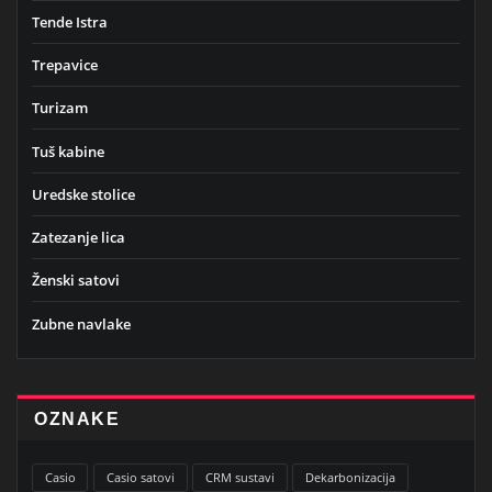
Tende Istra
Trepavice
Turizam
Tuš kabine
Uredske stolice
Zatezanje lica
Ženski satovi
Zubne navlake
OZNAKE
Casio
Casio satovi
CRM sustavi
Dekarbonizacija