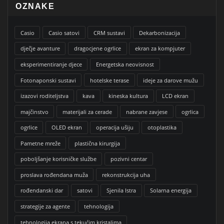
OZNAKE
Casio
Casio satovi
CRM sustavi
Dekarbonizacija
dječje avanture
dragocjene ogrlice
ekran za kompjuter
eksperimentiranje djece
Energetska neovisnost
Fotonaponski sustavi
hotelske terase
ideje za darove mužu
izazovi roditeljstva
kava
kineska kultura
LCD ekran
majčinstvo
materijali za cerade
nabrane zavjese
ogrlica
ogrlice
OLED ekran
operacija ušiju
otoplastika
Pametne mreže
plastična kirurgija
poboljšanje korisničke službe
pozivni centar
proslava rođendana muža
rekonstrukcija uha
rođendanski dar
satovi
Sjenila Istra
Solarna energija
strategije za agente
tehnologija
tehnologija ekrana s tekućim kristalima