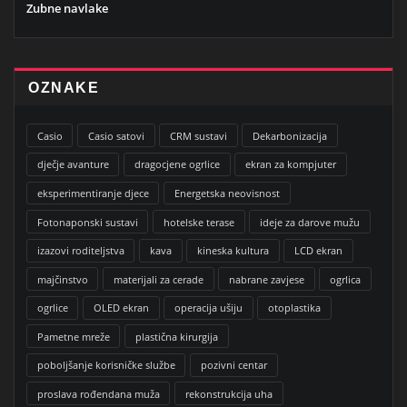
Zubne navlake
OZNAKE
Casio
Casio satovi
CRM sustavi
Dekarbonizacija
dječje avanture
dragocjene ogrlice
ekran za kompjuter
eksperimentiranje djece
Energetska neovisnost
Fotonaponski sustavi
hotelske terase
ideje za darove mužu
izazovi roditeljstva
kava
kineska kultura
LCD ekran
majčinstvo
materijali za cerade
nabrane zavjese
ogrlica
ogrlice
OLED ekran
operacija ušiju
otoplastika
Pametne mreže
plastična kirurgija
poboljšanje korisničke službe
pozivni centar
proslava rođendana muža
rekonstrukcija uha