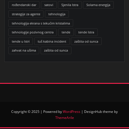
rođendanski dar
satovi
Sjenila Istra
Solarna energija
strategije za agente
tehnologija
tehnologija ekrana s tekućim kristalima
tehnologije pozivnog centra
tende
tende Istra
tende u Istri
tuš kabina incident
zaštita od sunca
zahvat na ušima
zaštita od sunca
Copyright © 2025 | Powered by
WordPress
|
DesignHub theme by
ThemeArile