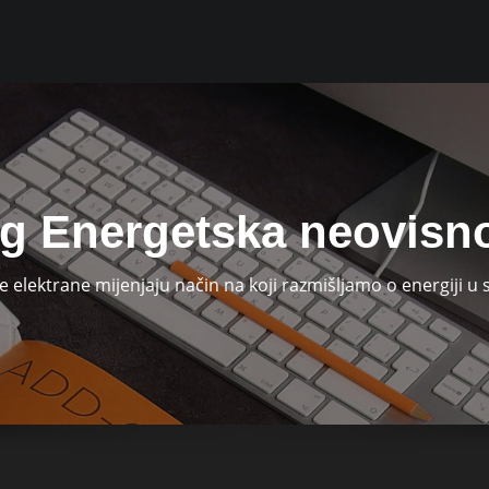
g Energetska neovisn
e elektrane mijenjaju način na koji razmišljamo o energiji 