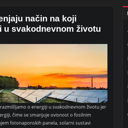
enjaju način na koji
ji u svakodnevnom životu
i razmišljamo o energiji u svakodnevnom životu jer
ergiji, čime se smanjuje ovisnost o fosilnim
enjem fotonaponskih panela, solarni sustavi