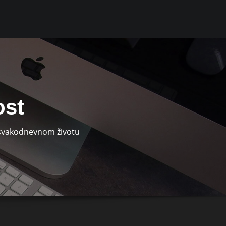
ost
u svakodnevnom životu