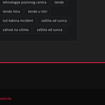
tehnologije pozivnog centra
tende
tende Istra
tende u Istri
tuš kabina incident
zaštita od sunca
zahvat na ušima
zaštita od sunca
meArile