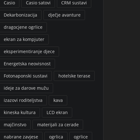
Casio
Casio satovi
CRM sustavi
Dekarbonizacija
dječje avanture
dragocjene ogrlice
ekran za kompjuter
eksperimentiranje djece
Energetska neovisnost
Fotonaponski sustavi
hotelske terase
ideje za darove mužu
izazovi roditeljstva
kava
kineska kultura
LCD ekran
majčinstvo
materijali za cerade
nabrane zavjese
ogrlica
ogrlice